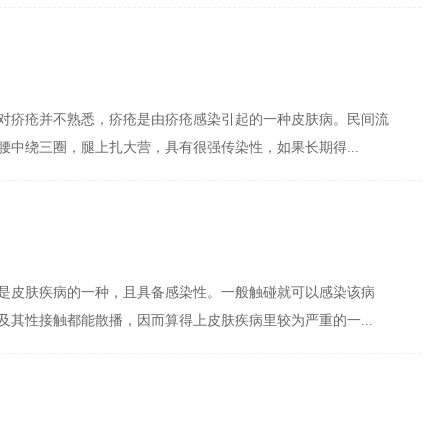
对疥疮并不熟悉，疥疮是由疥疮感染引起的一种皮肤病。民间流
腰中绕三圈，腿上扎大营，具有很强传染性，如果长期得...
是皮肤疾病的一种，且具备感染性。一般触碰就可以感染该病
及其性接触都能散播，因而算得上皮肤疾病里较为严重的一...