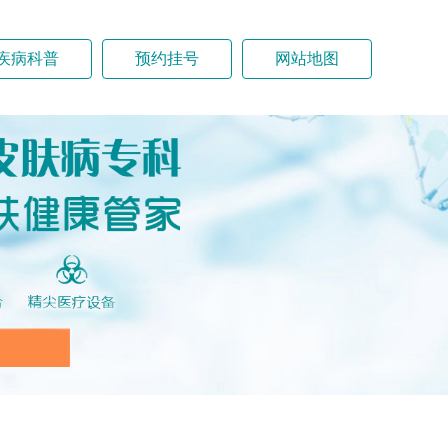
疾病科普
预约挂号
网站地图
白癜风
银屑病
手足癣
胎记
色斑(祛斑)
医院新闻
疤痕