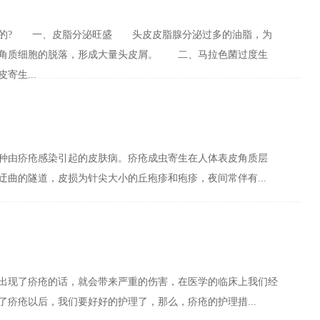
? 一、皮脂分泌旺盛 头皮皮脂腺分泌过多的油脂，为
了角质细胞的脱落，形成大量头皮屑。 二、马拉色菌过度生
生...
种由疥疮感染引起的皮肤病。疥疮成虫寄生在人体表皮角质层
迂曲的隧道，皮损为针尖大小的丘疱疹和疱疹，夜间常伴有...
出现了疥疮的话，就会带来严重的伤害，在医学的临床上我们经
了疥疮以后，我们要好好的护理了，那么，疥疮的护理措...