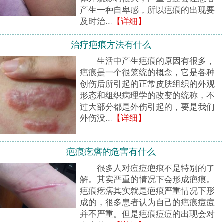
产生一种自卑感，所以疤痕的出现要
及时治...
【详细】
治疗疤痕方法有什么
生活中产生疤痕的原因有很多，
疤痕是一个很笼统的概念，它是各种
创伤后所引起的正常皮肤组织的外观
形态和组织病理学的改变的统称，不
过大部分都是外伤引起的，要是我们
外伤没...
【详细】
疤痕疙瘩的危害有什么
很多人对痘痘疤痕不是特别的了
解。其实严重的情况下会形成疤痕。
疤痕疙瘩其实就是疤痕严重情况下形
成的，很多患者认为自己的疤痕痘痘
并不严重。但是疤痕痘痘的出现会对